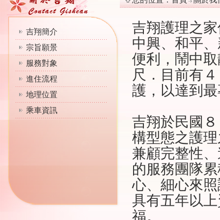
吉翔護理之家
吉翔簡介
中興、和平、
宗旨願景
便利，鬧中取
服務對象
尺．目前有４
進住流程
護，以達到最
地理位置
乘車資訊
吉翔於民國８
構型態之護理
兼顧完整性、
的服務團隊累
心、細心來照
具有五年以上
福。